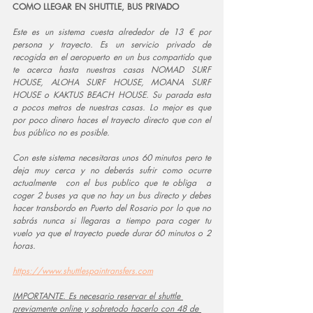
COMO LLEGAR EN SHUTTLE, BUS PRIVADO
Este es un sistema cuesta alrededor de 13 € por 
persona y trayecto. Es un servicio privado de 
recogida en el aeropuerto en un bus compartido que 
te acerca hasta nuestras casas NOMAD SURF 
HOUSE, ALOHA SURF HOUSE, MOANA SURF 
HOUSE o KAKTUS BEACH HOUSE. Su parada esta 
a pocos metros de nuestras casas. Lo mejor es que 
por poco dinero haces el trayecto directo que con el 
bus público no es posible.
Con este sistema necesitaras unos 60 minutos pero te 
deja muy cerca y no deberás sufrir como ocurre 
actualmente  con el bus publico que te obliga  a 
coger 2 buses ya que no hay un bus directo y debes 
hacer transbordo en Puerto del Rosario por lo que no 
sabrás nunca si llegaras a tiempo para coger tu 
vuelo ya que el trayecto puede durar 60 minutos o 2 
horas.
https://www.shuttlespaintransfers.com
IMPORTANTE. Es necesario reservar el shuttle 
previamente online y sobretodo hacerlo con 48 de 