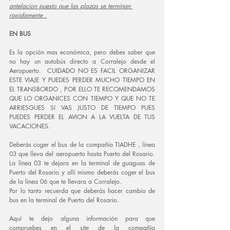
antelacion puesto que las plazas se terminan 
rapidamente .
EN BUS
Es la opción mas económica, pero debes saber que 
no hay un autobús directo a Corralejo desde el 
Aeropuerto.  CUIDADO NO ES FACIL ORGANIZAR 
ESTE VIAJE Y PUEDES PERDER MUCHO TIEMPO EN 
EL TRANSBORDO , POR ELLO TE RECOMENDAMOS 
QUE LO ORGANICES CON TIEMPO Y QUE NO TE 
ARRIESGUES SI VAS JUSTO DE TIEMPO PUES 
PUEDES PERDER EL AVION A LA VUELTA DE TUS 
VACACIONES.
Deberás coger el bus de la compañía TIADHE , línea 
03 que lleva del aeropuerto hasta Puerto del Rosario. 
La línea 03 te dejara en la terminal de guaguas de 
Puerto del Rosario y allí mismo deberás coger el bus 
de la línea 06 que te llevara a Corralejo.
Por lo tanto recuerda que deberás hacer cambio de 
bus en la terminal de Puerto del Rosario. 
Aquí te dejo alguna información para que 
compruebes en el site de la compañía  