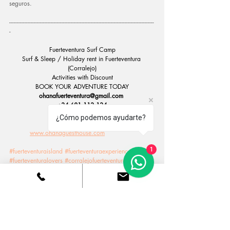
seguros.
----------------------------------------------------------------------------------------------
-
Fuerteventura Surf Camp
Surf & Sleep / Holiday rent in Fuerteventura 
(Corralejo)
Activities with Discount
BOOK YOUR ADVENTURE TODAY
ohanafuerteventura@gmail.com
+34 681.113.134
¿Cómo podemos ayudarte?
www.ohanaguesthouse.com
1
#fuerteventuraisland
#fuerteventuraexperience
#fuerteventuralovers
#corralejofuerteventura
#visitfuerteventura
#fuerteventuravibes
#fuerteventura
#escueladesurf
#aprendersurf
#surfcanarias
#surfcamp
#vacaciones
#playa
#surfing
#surf
#surffuerteventura
#fuerteventurasurf
#spain
#surfhostel
#surfhousefuerteventura
#fuerteventurasurfcamp
#fuerteventuraescueladesurf
#clasesdesurf
#escueladesurfcanarias