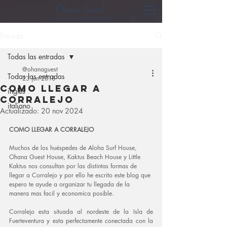
Ohana Guest
Hostel Group Fuerteventura
Entrada
Todas las entradas
@ohanaguest
Todas las entradas
23 jun 2018
COMO LLEGAR A
ingles
CORRALEJO
italiano
Actualizado:
20 nov 2024
COMO LLEGAR A CORRALEJO
Muchos de los huéspedes de Aloha Surf House, 
Ohana Guest House, Kaktus Beach House y Little 
Kaktus nos consultan por las distintas formas de 
llegar a Corralejo y por ello he escrito este blog que 
espero te ayude a organizar tu llegada de la 
manera mas facil y economica posible.
Corralejo esta situada al nordeste de la Isla de 
Fuerteventura y esta perfectamente conectada con la 