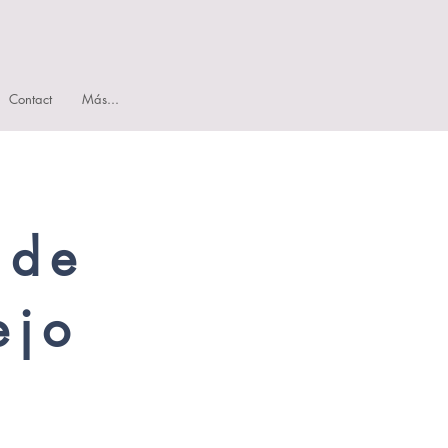
Contact
Más...
 de
ejo