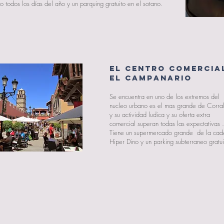
todos los días del año y un parquing gratuito en el sotano.
EL CENTRO COMERCIA
EL CAMPANARIO
Se encuentra en uno de los extremos del
nucleo urbano es el mas grande de Corra
y su actividad ludica y su oferta extra
comercial superan todas las expectativas .
Tiene un supermercado grande de la cad
Hiper Dino y un parking subterraneo gratu