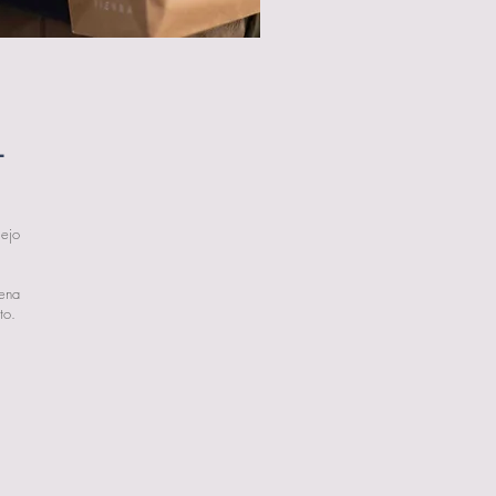
L
lejo
ena
ito.