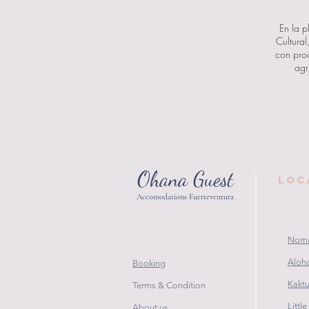
En la p
Cultura
con prod
agr
Ohana Guest
LOC
Accomodations Fuerteventura
Noma
Aloha
Booking
Kakt
Terms & Condition
Littl
About us