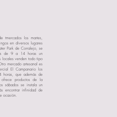
 de tmercados los martes,
ingos en diversos lugares
ter Park de Corralejo, se
nes de 9 a 14 horas un
s locales venden todo tipo
Otro mercado artesanal es
rcial El Campanario los
4 horas, que además de
n ofrece productos de la
los sábados se instala un
ás encontrar infinidad de
e ocasión.