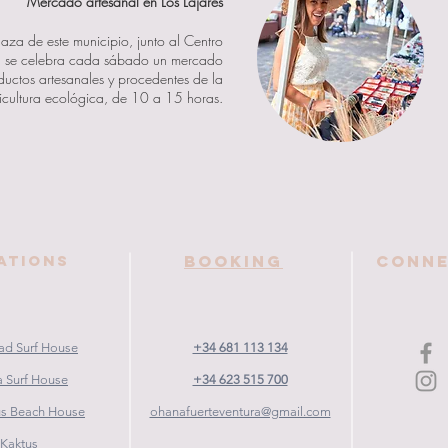
Mercado artesanal en Los Lajares
laza de este municipio, junto al Centro
l, se celebra cada sábado un mercado
uctos artesanales y procedentes de la
icultura ecológica, de 10 a 15 horas.
ATIONS
Booking
Conn
d Surf House
+34 681 113 134
 Surf House
+34 623 515 700
us Beach House
ohanafuerteventura@gmail.com
e Kaktus