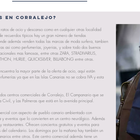
s en Corralejo?
 ratos de
ocio
y descanso como en cualquier otras localidad
 de recuerdos típicos hay un gran número de tiendas
 donde además venden todas las marcas de moda surfera, tambien
tas asi como perfumerías, joyerias, y sobre todo dos buenos
rnacionales mas famosas, entre otras ZARA, STRADIVARIUS,
N, HURLIE, QUICKSILVER, BILLABONG entre otras.
ncuentra la mayor parte de la oferta de ocio, aquí están
rfumerías
ya que en las Islas Canarias no se cobra IVA y esta
 dos
centros comerciales
de Corralejo, El Campanario que se
 Civil, y Las Palmeras que está en la avenida principal.
ercial
con aspecto de pueblo canario ambientado con
ta y eventos que lo convierten en un centro neurálgico. Además
y restaurantes. Ofrecen conciertos gratuitos y eventos para
s del calendario. Los domingos por la mañana hay también un
narios entre otros. Este centro comercial además tiene un