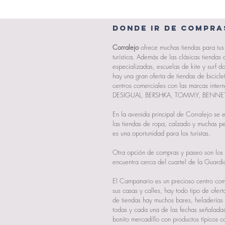
Donde ir de compra
Corralejo
ofrece muchas tiendas para tus
turística. Además de las clásicas tiendas
especializadas, escuelas de kite y surf
hay una gran oferta de tiendas de bicicle
centros comerciales con las marcas inte
DESIGUAL, BERSHKA, TOMMY, BENNETHO
En la avenida principal de Corralejo se e
las
tiendas de ropa
, calzado y muchas
pe
es una oportunidad para los turistas.
Otra opción de compras y paseo son los
encuentra cerca del cuartel de la Guardia
El Campanario es un precioso
centro com
sus
casas
y calles, hay todo tipo de ofer
de tiendas hay muchos
bares
,
heladerías
todas y cada una de las fechas señalada
bonito mercadillo con
productos típicos
ca